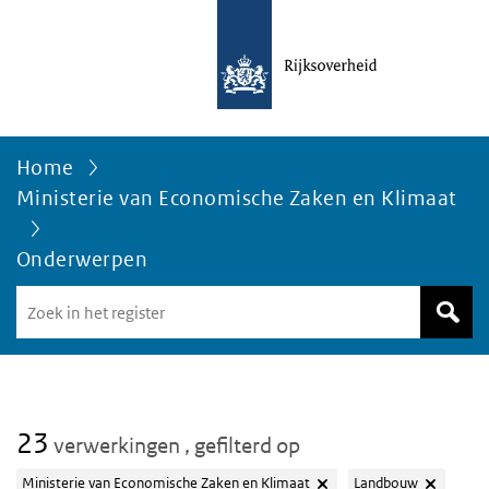
Home
Ministerie van Economische Zaken en Klimaat
Onderwerpen
Zoek
in
het
register
van
Avgregisterrijksoverheid.nl
23
verwerkingen
, gefilterd op
Ministerie van Economische Zaken en Klimaat
Landbouw