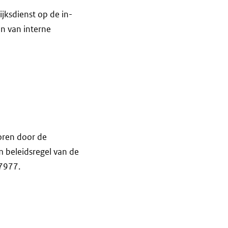
jksdienst op de in-
en van interne
oren door de
m beleidsregel van de
7977.