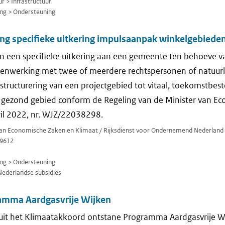
r > Infrastructuur
ng > Ondersteuning
ing specifieke uitkering impulsaanpak winkelgebiede
n een specifieke uitkering aan een gemeente ten behoeve va
menwerking met twee of meerdere rechtspersonen of natuurl
rstructurering van een projectgebied tot vitaal, toekomstbes
 gezond gebied conform de Regeling van de Minister van E
ril 2022, nr. WJZ/22038298.
 van Economische Zaken en Klimaat / Rijksdienst voor Ondernemend Nederland
9612
ng > Ondersteuning
Nederlandse subsidies
amma Aardgasvrije Wijken
 uit het Klimaatakkoord ontstane Programma Aardgasvrije W