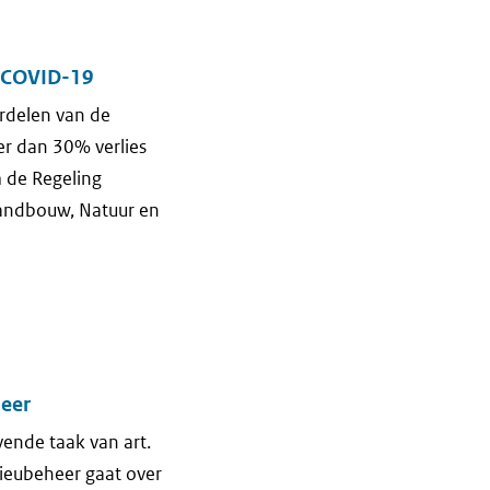
s COVID-19
erdelen van de
er dan 30% verlies
 de Regeling
andbouw, Natuur en
heer
ende taak van art.
ilieubeheer gaat over