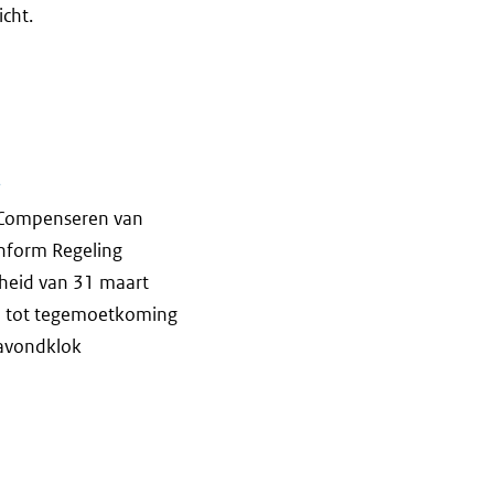
cht.
.
n Compenseren van
onform Regeling
igheid van 31 maart
el tot tegemoetkoming
 avondklok