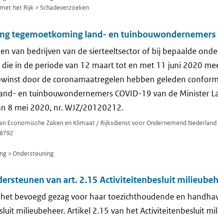
met het Rijk > Schadeverzoeken
ling tegemoetkoming land- en tuinbouwondernemer
 van bedrijven van de sierteeltsector of bij bepaalde ond
die in de periode van 12 maart tot en met 11 juni 2020 me
owinst door de coronamaatregelen hebben geleden conform
and- en tuinbouwondernemers COVID-19 van de Minister L
van 8 mei 2020, nr. WJZ/20120212.
 van Economische Zaken en Klimaat / Rijksdienst voor Ondernemend Nederland
8792
ng > Ondersteuning
ersteunen van art. 2.15 Activiteitenbesluit milieube
het bevoegd gezag voor haar toezichthoudende en handhav
sluit milieubeheer. Artikel 2.15 van het Activiteitenbesluit m