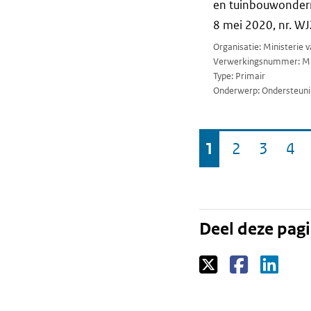
en tuinbouwondern
8 mei 2020, nr. W
Organisatie: Ministerie
Verwerkingsnummer: M
Type: Primair
Onderwerp: Ondersteuni
Ga
1
2
3
4
Pagina
Pagina
Pagina
Pa
naar
Deel deze pag