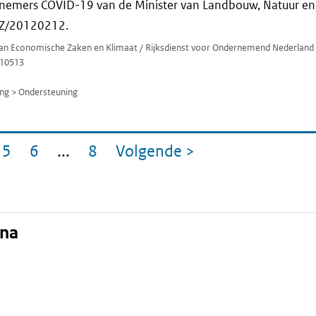
emers COVID-19 van de Minister van Landbouw, Natuur en 
JZ/20120212.
 van Economische Zaken en Klimaat / Rijksdienst voor Ondernemend Nederland
10513
ng > Ondersteuning
5
6
...
8
Volgende
>
gina
Pagina
Pagina
Pagina
pagina
ina