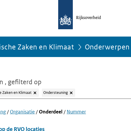
ische Zaken en Klimaat
Onderwerpen
en
, gefilterd op
e Zaken en Klimaat
Ondersteuning
ing
/
Organisatie
/
Onderdeel
/
Nummer
op de RVO locaties