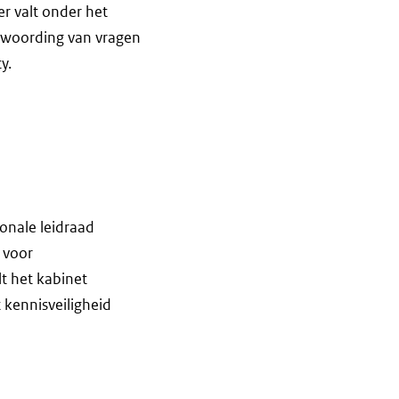
r valt onder het
ntwoording van vragen
y.
onale leidraad
t voor
lt het kabinet
 kennisveiligheid