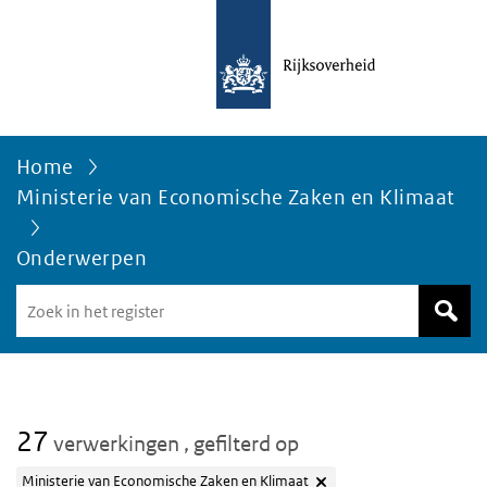
Home
Ministerie van Economische Zaken en Klimaat
Onderwerpen
Zoek
in
het
register
van
Avgregisterrijksoverheid.nl
27
verwerkingen
, gefilterd op
Ministerie van Economische Zaken en Klimaat