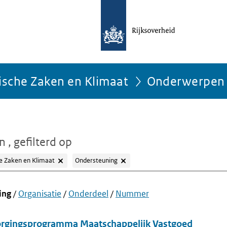
ische Zaken en Klimaat
Onderwerpen
en
, gefilterd op
e Zaken en Klimaat
Ondersteuning
ing
/
Organisatie
/
Onderdeel
/
Nummer
orgingsprogramma Maatschappelijk Vastgoed