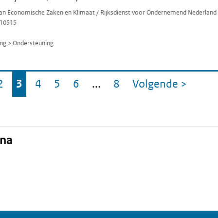
 van Economische Zaken en Klimaat / Rijksdienst voor Ondernemend Nederland
10515
ng > Ondersteuning
2
3
4
5
6
...
8
Volgende
>
a
ina
Pagina
Pagina
Pagina
Pagina
Pagina
Pagina
pagina
ina