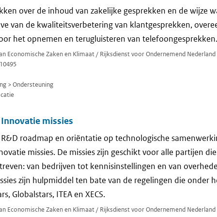
kken over de inhoud van zakelijke gesprekken en de wijze 
ve van de kwaliteitsverbetering van klantgesprekken, over
 voor het opnemen en terugluisteren van telefoongesprekken
 van Economische Zaken en Klimaat / Rijksdienst voor Ondernemend Nederland
10495
ng > Ondersteuning
icatie
 Innovatie missies
 R&D roadmap en oriëntatie op technologische samenwerki
ovatie missies. De missies zijn geschikt voor alle partijen di
even: van bedrijven tot kennisinstellingen en van overhede
sies zijn hulpmiddel ten bate van de regelingen die onder he
ars, Globalstars, ITEA en XECS.
 van Economische Zaken en Klimaat / Rijksdienst voor Ondernemend Nederland