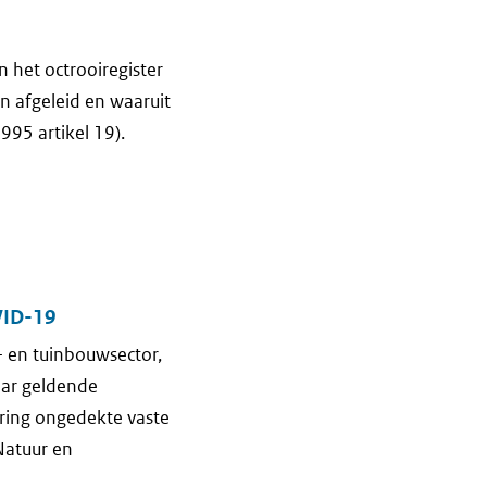
 het octrooiregister
 afgeleid en waaruit
995 artikel 19).
VID-19
 en tuinbouwsector,
aar geldende
ering ongedekte vaste
Natuur en