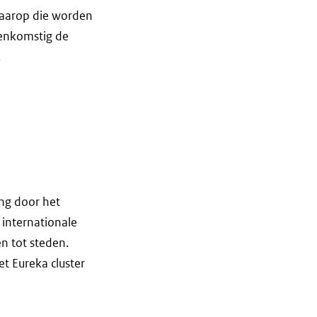
waarop die worden
eenkomstig de
.
ng door het
e internationale
n tot steden.
t Eureka cluster