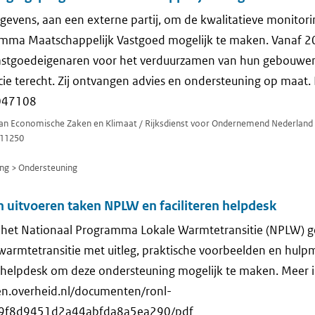
gevens, aan een externe partij, om de kwalitatieve monitori
mma Maatschappelijk Vastgoed mogelijk te maken. Vanaf 2
astgoedeigenaren voor het verduurzamen van hun gebouwen
ie terecht. Zij ontvangen advies en ondersteuning op maat.
047108
 van Economische Zaken en Klimaat / Rijksdienst voor Ondernemend Nederland
11250
ng > Ondersteuning
 uitvoeren taken NPLW en faciliteren helpdesk
 het Nationaal Programma Lokale Warmtetransitie (NPLW)
warmtetransitie met uitleg, praktische voorbeelden en hul
n helpdesk om deze ondersteuning mogelijk te maken. Meer i
pen.overheid.nl/documenten/ronl-
9f8d9451d2a44abfda8a5ea290/pdf