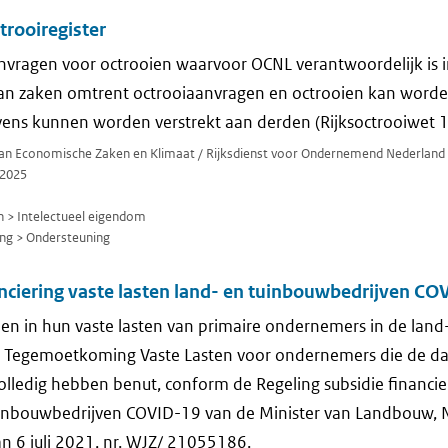
trooiregister
nvragen voor octrooien waarvoor OCNL verantwoordelijk is in
van zaken omtrent octrooiaanvragen en octrooien kan worden
vens kunnen worden verstrekt aan derden (Rijksoctrooiwet 1
 van Economische Zaken en Klimaat / Rijksdienst voor Ondernemend Nederland
2025
> Intelectueel eigendom
ng > Ondersteuning
nciering vaste lasten land- en tuinbouwbedrijven CO
n in hun vaste lasten van primaire ondernemers in de land-
de Tegemoetkoming Vaste Lasten voor ondernemers die de d
olledig hebben benut, conform de Regeling subsidie financi
uinbouwbedrijven COVID-19 van de Minister van Landbouw, 
an 6 juli 2021, nr. WJZ/ 21055186.