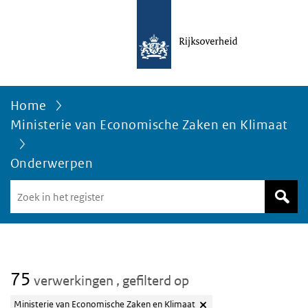
Home
Ministerie van Economische Zaken en Klimaat
Onderwerpen
Zoek
in
het
register
van
Avgregisterrijksoverheid.nl
75
verwerkingen
, gefilterd op
Ministerie van Economische Zaken en Klimaat