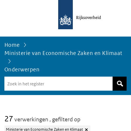
Home
Ministerie van Economische Zaken en Klimaat
Onderwerpen
Zoek
in
het
register
van
Avgregisterrijksoverheid.nl
27
verwerkingen
, gefilterd op
Ministerie van Economische Zaken en Klimaat